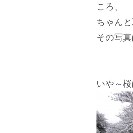
ころ、
ちゃんと
その写真
いや～桜