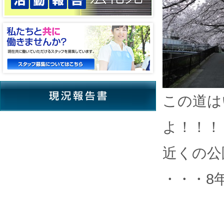
この道は
よ！！！
近くの公
・・・8