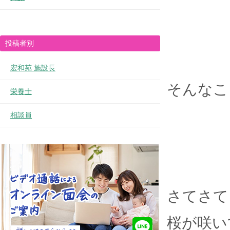
投稿者別
宏和苑 施設長
そんなことな
栄養士
相談員
さてさて
桜が咲い