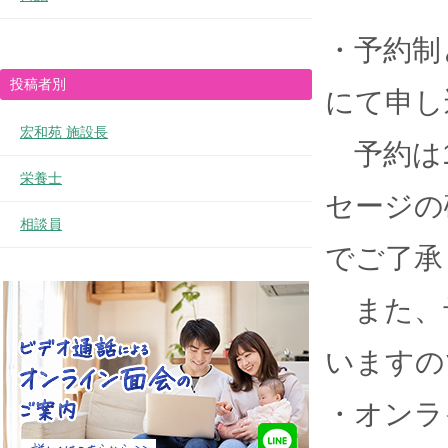
・予約制
投稿者別
にて申し
宏和苑 施設長
予約は1
栄養士
セージの
相談員
でご了承
また、
いますの
・オンラ