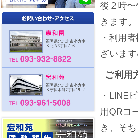
後２時〜
きます。
・利用者
福岡県北九州市小倉南
区北方3丁目7−6
ざいます
ご利用
福岡県北九州市小倉南
区守恒本町2丁目19−2
・LIN
用QRコ
き、そち